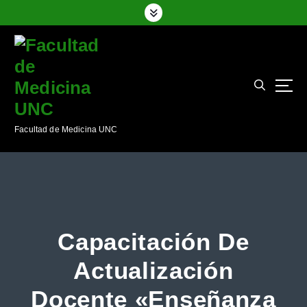
S
a
l
t
a
r
a
l
Facultad de Medicina UNC
c
o
n
t
e
n
i
Capacitación De
d
o
Actualización
Docente «Enseñanza