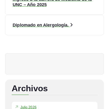
UNC – Año 2025
v
e
Diplomado en Alergología.
g
a
c
i
ó
n
Archivos
d
e
Julio 2026